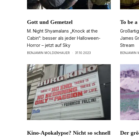
Gott und Gemetzel
To be a
M. Night Shyamalans „Knock at the
Großarti
Cabin“: besser als jeder Halloween-
James Gra
Horror – jetzt auf Sky
Stream
BENJAMIN MOLDENHAUER
·
31.10.2023
BENJAMIN
Kino-Apokalypse? Nicht so schnell
Der grö