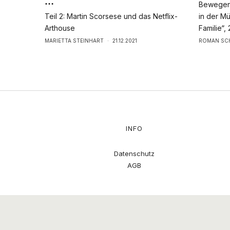
…
Bewegend
Teil 2: Martin Scorsese und das Netflix-
in der M
Arthouse
Familie“,
MARIETTA STEINHART
·
21.12.2021
ROMAN SC
INFO
Datenschutz
AGB