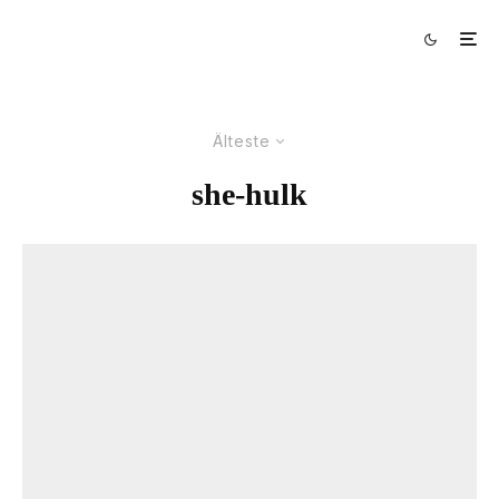
Älteste
she-hulk