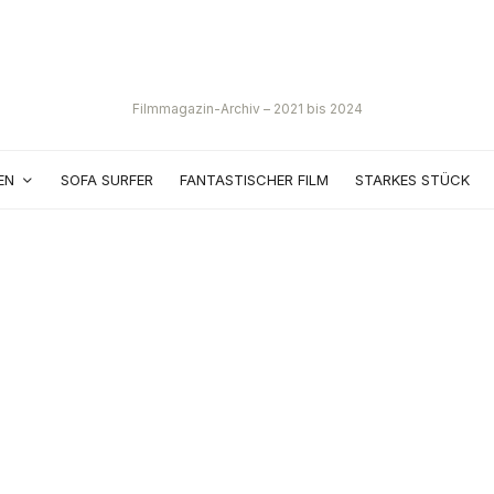
Filmmagazin-Archiv – 2021 bis 2024
EN
SOFA SURFER
FANTASTISCHER FILM
STARKES STÜCK