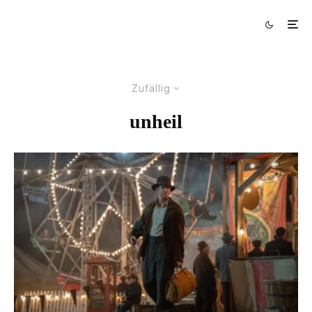
Zufällig
unheil