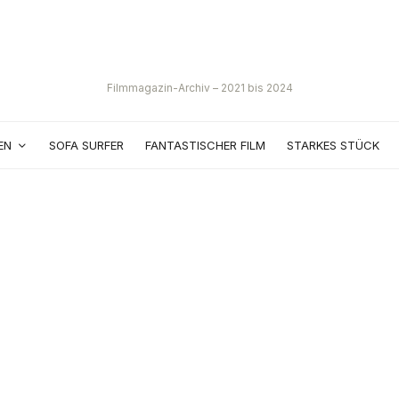
Filmmagazin-Archiv – 2021 bis 2024
EN
SOFA SURFER
FANTASTISCHER FILM
STARKES STÜCK