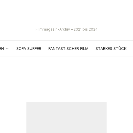
Filmmagazin-Archiv – 2021 bis 2024
EN
SOFA SURFER
FANTASTISCHER FILM
STARKES STÜCK