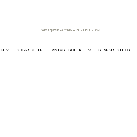
Filmmagazin-Archiv – 2021 bis 2024
EN
SOFA SURFER
FANTASTISCHER FILM
STARKES STÜCK