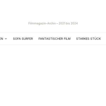
Filmmagazin-Archiv – 2021 bis 2024
EN
SOFA SURFER
FANTASTISCHER FILM
STARKES STÜCK