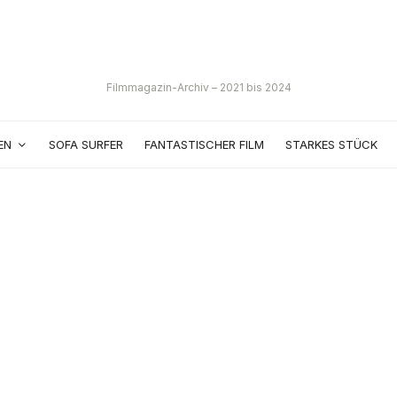
Filmmagazin-Archiv – 2021 bis 2024
EN
SOFA SURFER
FANTASTISCHER FILM
STARKES STÜCK