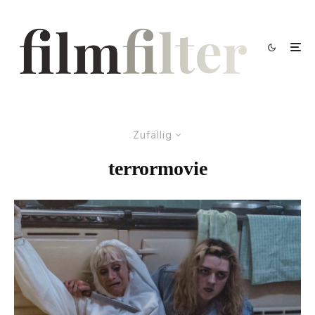
Zufällig
terrormovie