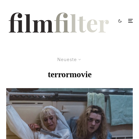
Neueste
terrormovie