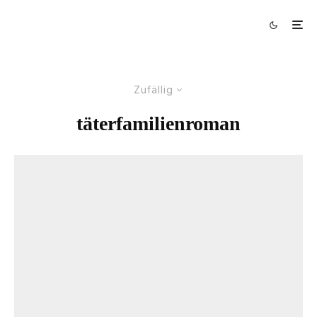
Zufällig
täterfamilienroman