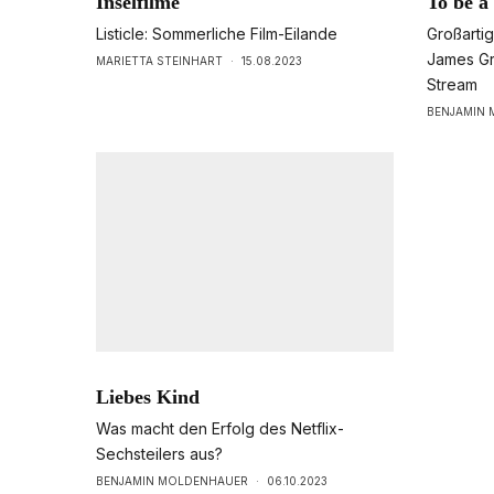
Inselfilme
To be a
Listicle: Sommerliche Film-Eilande
Großarti
James Gra
MARIETTA STEINHART
·
15.08.2023
Stream
BENJAMIN
Liebes Kind
Was macht den Erfolg des Netflix-
Sechsteilers aus?
BENJAMIN MOLDENHAUER
·
06.10.2023