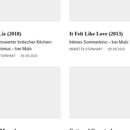
iz (2018)
It Felt Like Love (2013)
swerter britischer Kitchen-
Intimes Sommerkino – bei Mubi
lismus – bei Mubi
MARIETTA STEINHART
·
08.08.2023
STEINHART
·
30.06.2023