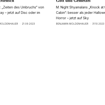
 Mensch
Gott und Gemetzel
g: „Zeiten des Umbruchs“ von
M. Night Shyamalans „Knock at 
y – jetzt auf Disc oder im
Cabin“: besser als jeder Hallo
Horror – jetzt auf Sky
 MOLDENHAUER
·
21.09.2023
BENJAMIN MOLDENHAUER
·
31.10.2023