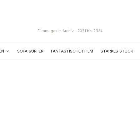
Filmmagazin-Archiv – 2021 bis 2024
EN
SOFA SURFER
FANTASTISCHER FILM
STARKES STÜCK