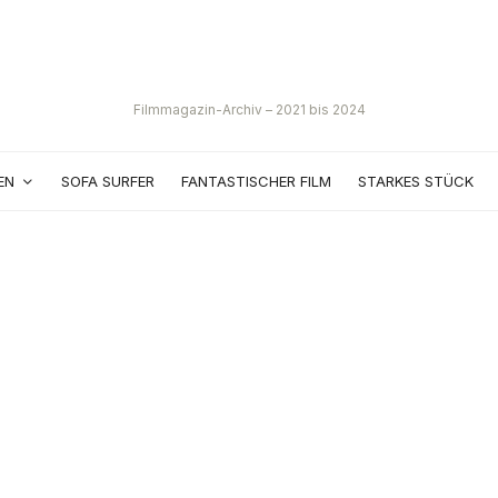
Filmmagazin-Archiv – 2021 bis 2024
EN
SOFA SURFER
FANTASTISCHER FILM
STARKES STÜCK