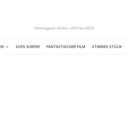
Filmmagazin-Archiv – 2021 bis 2024
EN
SOFA SURFER
FANTASTISCHER FILM
STARKES STÜCK