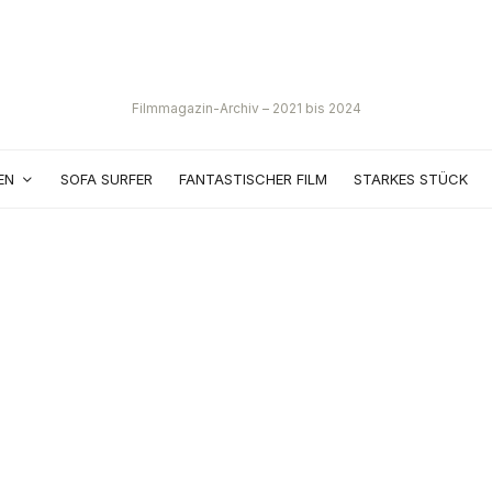
Filmmagazin-Archiv – 2021 bis 2024
EN
SOFA SURFER
FANTASTISCHER FILM
STARKES STÜCK