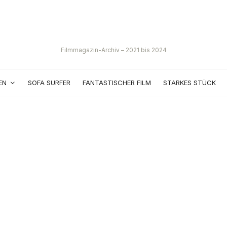
Filmmagazin-Archiv – 2021 bis 2024
EN
SOFA SURFER
FANTASTISCHER FILM
STARKES STÜCK