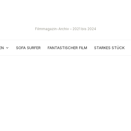
Filmmagazin-Archiv – 2021 bis 2024
EN
SOFA SURFER
FANTASTISCHER FILM
STARKES STÜCK