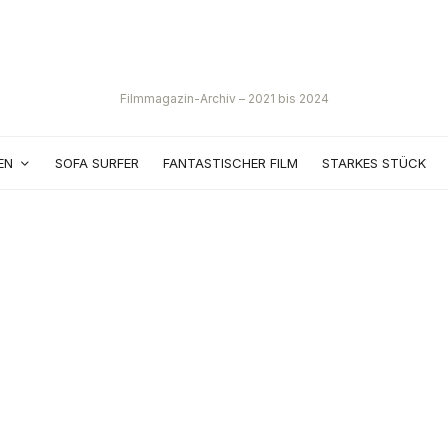
Filmmagazin-Archiv – 2021 bis 2024
EN
SOFA SURFER
FANTASTISCHER FILM
STARKES STÜCK