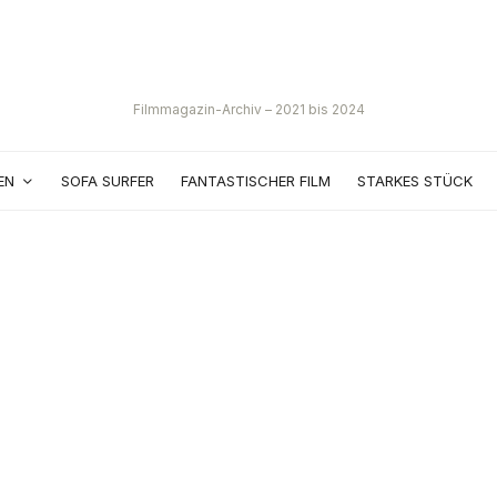
Filmmagazin-Archiv – 2021 bis 2024
EN
SOFA SURFER
FANTASTISCHER FILM
STARKES STÜCK