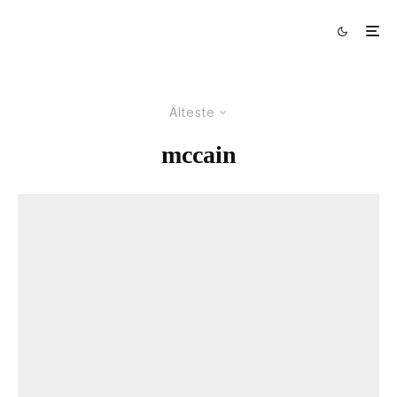
Älteste
mccain