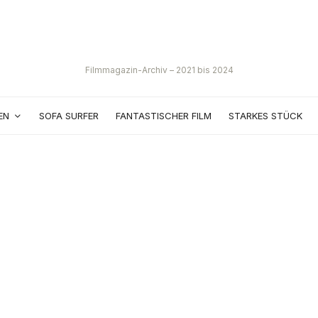
Filmmagazin-Archiv – 2021 bis 2024
EN
SOFA SURFER
FANTASTISCHER FILM
STARKES STÜCK