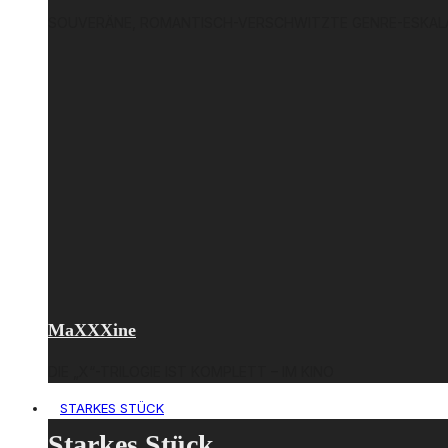
SOUVERÄNE, ROMANTISCH-VERSCHWITZTE GENRE-ESKALAT
MaXXXine
DIE „X“-TRILOGIE IST KOMPLETT – IM KINO
STARKES STÜCK
Starkes Stück