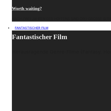
Worth waiting?
NACH ZWEI JAHREN DES HOFFENS SIND DREI GROSSE SERI
FANTASTISCHER FILM
Fantastischer Film
Herausragende Genre-Filme (Fantasy, Horro