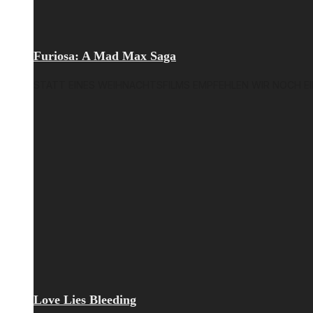
Furiosa: A Mad Max Saga
STATT EINES WEIHNACHTSFILMS EMPFEHLEN WIR NOCH EIN
Love Lies Bleeding