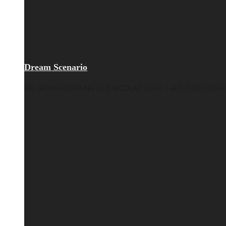
Dream Scenario
DIE GENREFIZIERUNG DES NICOLAS CAGE – AUF DISC ODER