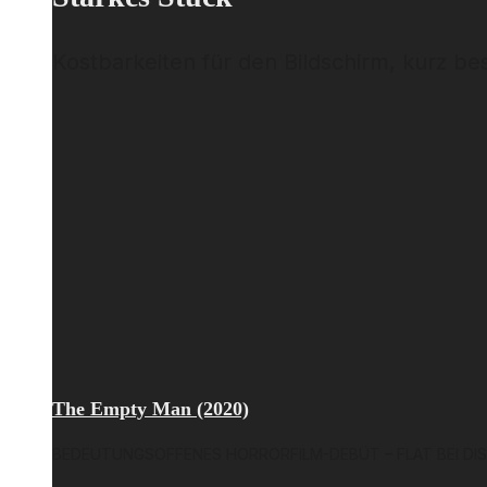
Kostbarkeiten für den Bildschirm, kurz b
The Empty Man (2020)
BEDEUTUNGSOFFENES HORRORFILM-DEBÜT – FLAT BEI DI