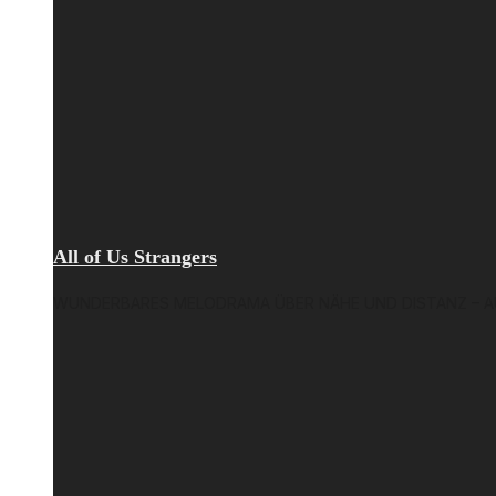
All of Us Strangers
WUNDERBARES MELODRAMA ÜBER NÄHE UND DISTANZ – AU