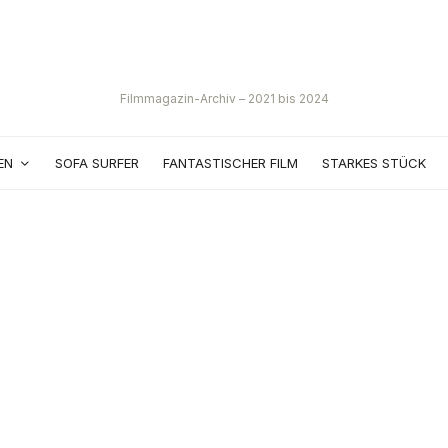
Filmmagazin-Archiv – 2021 bis 2024
EN
SOFA SURFER
FANTASTISCHER FILM
STARKES STÜCK