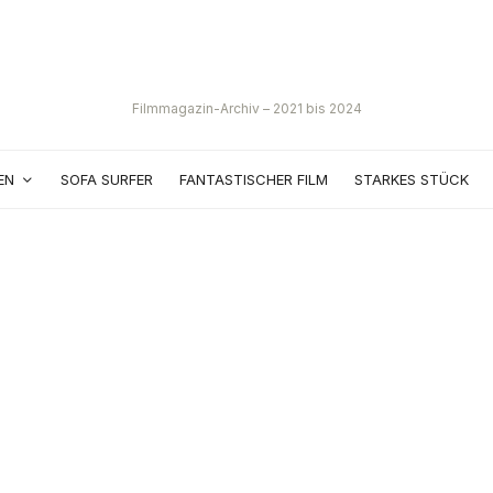
Filmmagazin-Archiv – 2021 bis 2024
EN
SOFA SURFER
FANTASTISCHER FILM
STARKES STÜCK