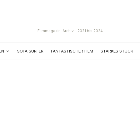
Filmmagazin-Archiv – 2021 bis 2024
EN
SOFA SURFER
FANTASTISCHER FILM
STARKES STÜCK