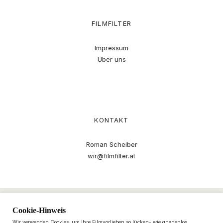
FILMFILTER
Impressum
Über uns
KONTAKT
Roman Scheiber
wir@filmfilter.at
Cookie-Hinweis
Wir verwenden Cookies, um Ihre Filmvorlieben so lücken- wie gnadenlos