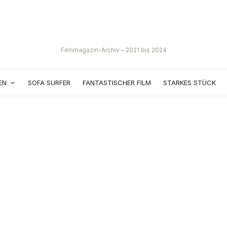
Filmmagazin-Archiv – 2021 bis 2024
EN
SOFA SURFER
FANTASTISCHER FILM
STARKES STÜCK