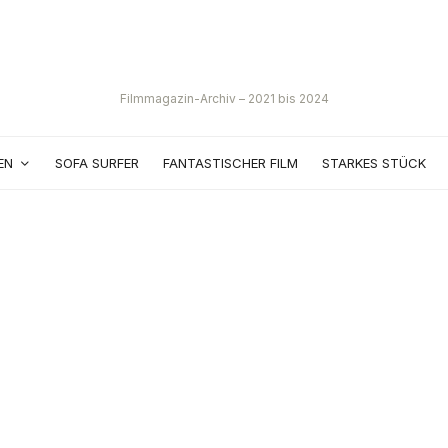
Filmmagazin-Archiv – 2021 bis 2024
EN
SOFA SURFER
FANTASTISCHER FILM
STARKES STÜCK