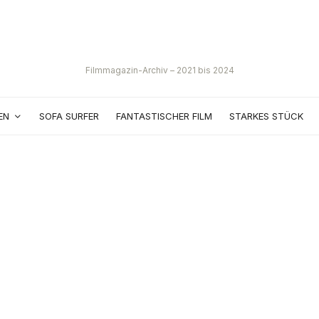
Filmmagazin-Archiv – 2021 bis 2024
EN
SOFA SURFER
FANTASTISCHER FILM
STARKES STÜCK