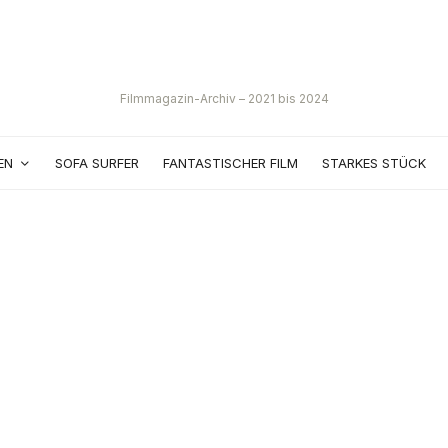
Filmmagazin-Archiv – 2021 bis 2024
EN
SOFA SURFER
FANTASTISCHER FILM
STARKES STÜCK