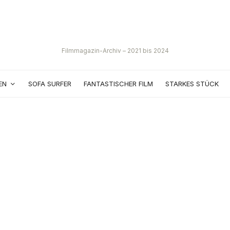
Filmmagazin-Archiv – 2021 bis 2024
EN
SOFA SURFER
FANTASTISCHER FILM
STARKES STÜCK