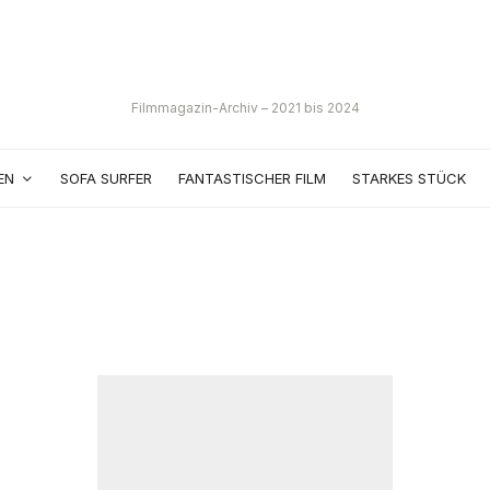
Filmmagazin-Archiv – 2021 bis 2024
EN
SOFA SURFER
FANTASTISCHER FILM
STARKES STÜCK