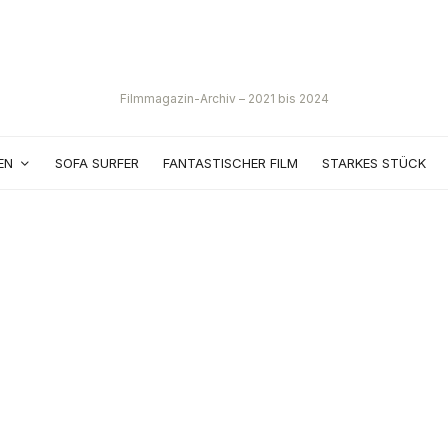
Filmmagazin-Archiv – 2021 bis 2024
EN
SOFA SURFER
FANTASTISCHER FILM
STARKES STÜCK