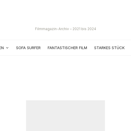
Filmmagazin-Archiv – 2021 bis 2024
EN
SOFA SURFER
FANTASTISCHER FILM
STARKES STÜCK