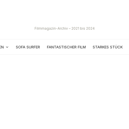
Filmmagazin-Archiv – 2021 bis 2024
EN
SOFA SURFER
FANTASTISCHER FILM
STARKES STÜCK