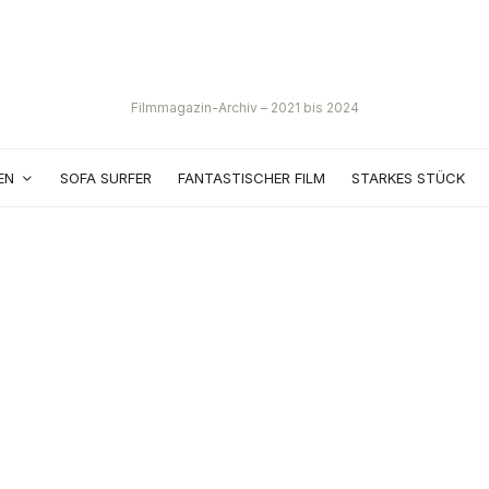
Filmmagazin-Archiv – 2021 bis 2024
EN
SOFA SURFER
FANTASTISCHER FILM
STARKES STÜCK