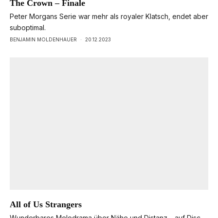
The Crown – Finale
Peter Morgans Serie war mehr als royaler Klatsch, endet aber
suboptimal.
BENJAMIN MOLDENHAUER
·
20.12.2023
All of Us Strangers
Wunderbares Melodrama über Nähe und Distanz – auf Disc