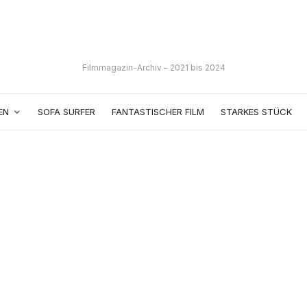
Filmmagazin-Archiv – 2021 bis 2024
EN
SOFA SURFER
FANTASTISCHER FILM
STARKES STÜCK