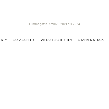
Filmmagazin-Archiv – 2021 bis 2024
EN
SOFA SURFER
FANTASTISCHER FILM
STARKES STÜCK