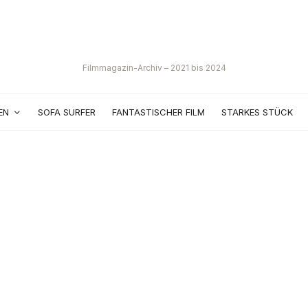
Filmmagazin-Archiv – 2021 bis 2024
EN
SOFA SURFER
FANTASTISCHER FILM
STARKES STÜCK