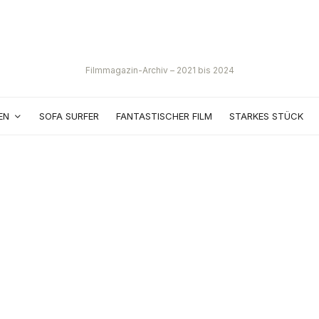
Filmmagazin-Archiv – 2021 bis 2024
EN
SOFA SURFER
FANTASTISCHER FILM
STARKES STÜCK