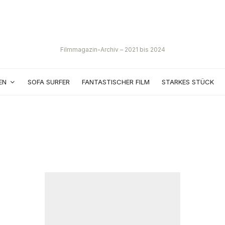
Filmmagazin-Archiv – 2021 bis 2024
EN
SOFA SURFER
FANTASTISCHER FILM
STARKES STÜCK