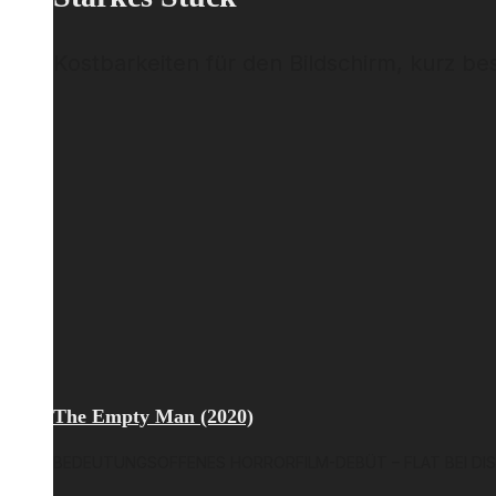
Kostbarkeiten für den Bildschirm, kurz b
The Empty Man (2020)
BEDEUTUNGSOFFENES HORRORFILM-DEBÜT – FLAT BEI DI