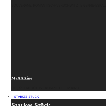
SOUVERÄNE, ROMANTISCH-VERSCHWITZTE GENRE-ESKALAT
MaXXXine
DIE „X“-TRILOGIE IST KOMPLETT – IM KINO
STARKES STÜCK
Starkes Stück