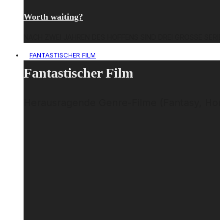
Worth waiting?
NACH ZWEI JAHREN DES HOFFENS SIND DREI GROSSE SERI
FANTASTISCHER FILM
Fantastischer Film
Herausragende Genre-Filme (Fantasy, Horro