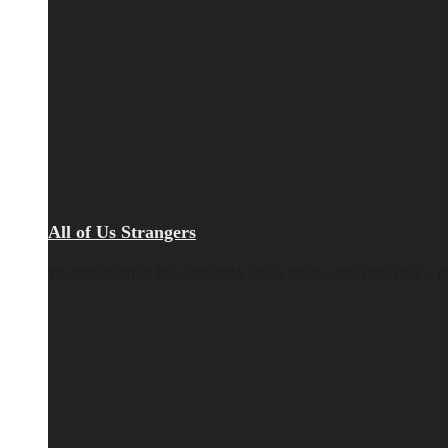
All of Us Strangers
WUNDERBARES MELODRAMA ÜBER NÄHE UND DISTANZ – AU