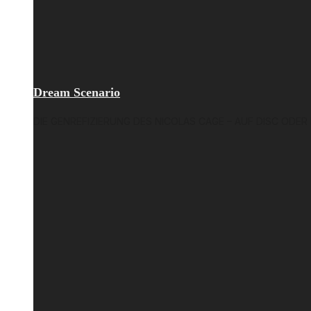
Dream Scenario
DIE GENREFIZIERUNG DES NICOLAS CAGE – AUF DISC ODER