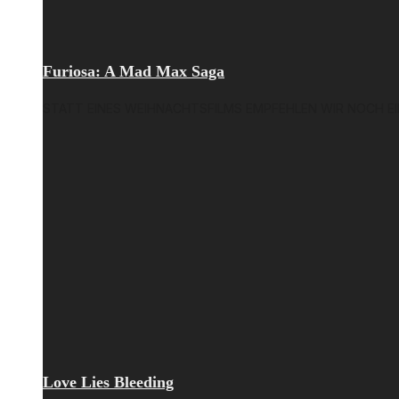
Furiosa: A Mad Max Saga
STATT EINES WEIHNACHTSFILMS EMPFEHLEN WIR NOCH EIN
Love Lies Bleeding