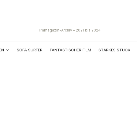
Filmmagazin-Archiv – 2021 bis 2024
EN
SOFA SURFER
FANTASTISCHER FILM
STARKES STÜCK