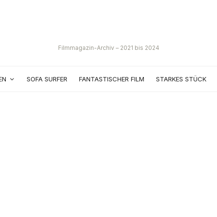
Filmmagazin-Archiv – 2021 bis 2024
EN
SOFA SURFER
FANTASTISCHER FILM
STARKES STÜCK