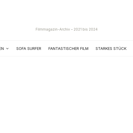
Filmmagazin-Archiv – 2021 bis 2024
EN
SOFA SURFER
FANTASTISCHER FILM
STARKES STÜCK