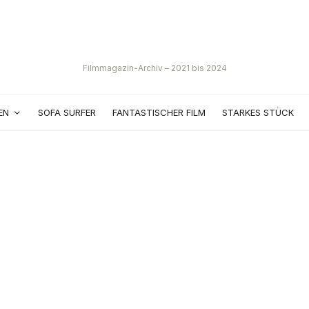
Filmmagazin-Archiv – 2021 bis 2024
EN
SOFA SURFER
FANTASTISCHER FILM
STARKES STÜCK