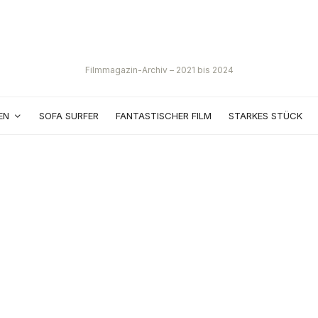
Filmmagazin-Archiv – 2021 bis 2024
EN
SOFA SURFER
FANTASTISCHER FILM
STARKES STÜCK